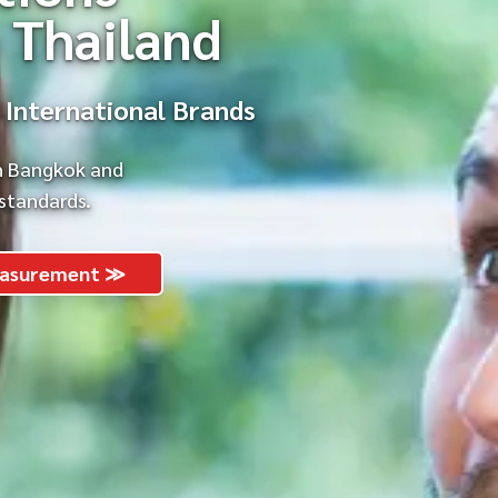
n Thailand
International Brands
in Bangkok and
 standards.
easurement ≫