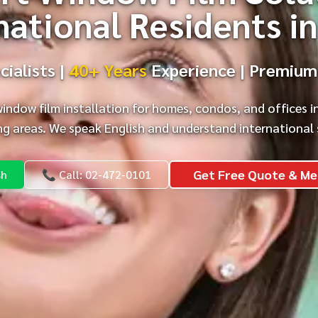
national Residents i
ialists |
40+ Years
Experience |
Premium 
window film installation for homes, condos, and offices 
g areas. We speak English and understand international
Get Free Quote & M
sh
📞 Call: 02-472-0101