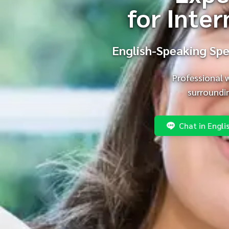
for Inter
English-Speaking Spec
Professional 
surroundin
Chat in Engli