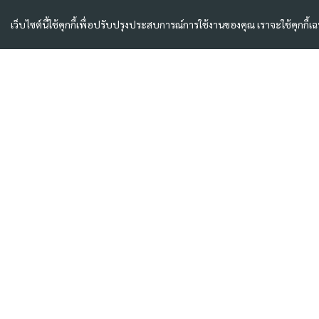
เว็บไซต์นี้ใช้คุกกี้เพื่อปรับปรุงประสบการณ์การใช้งานของคุณ เราจะใช้คุกกี้เ
About
จากปัญหาอากาศที่ร้อนขึ้นทุกวัน ทำให้การทำงานหรืออยู่อาศัย ไม่
สะดวกสบาย แสงแดดจัด รังสียูวีทำลายผิว ทำลายเฟอร์นิเจอร์ และยัง
ทำให้การใช้พลังงาน โดยเฉพาะเครื่องปรับอากาศหนักขึ้น ทำให้ค่า
ไฟฟ้าพุ่งสูงขึ้น
Filmpro จึงก่อตั้งขึ้นเพื่อให้บริการลูกค้าฟิล์มบ้านและอาคารโดยเฉพาะ
ด้วยทีมบริหารรุ่นใหม่ ที่เข้าใจบ้านและอาคารยุคใหม่ รวมถึงปัญหาด้าน