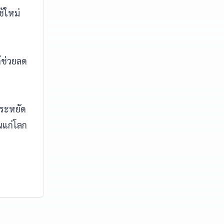
้ใหม่
้ช่วยลด
รประหยัด
นแก่โลก