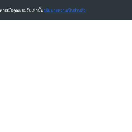
ฉพาะเมื่อคุณยอมรับเท่านั้น
นโยบายความเป็นส่วนตัว
สาระเกี่ยวกับฟิล์มกรองแสงอาคาร
ทำไมต้องติดฟิล์มอาคาร?
ประเภทของฟิล์มกรองแสง
คุณสมบัติของฟิล์มกรองแสง